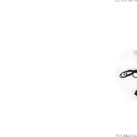
22 Cm Sırt
255 Mm Elek