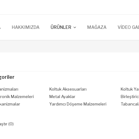
A
HAKKIMIZDA
ÜRÜNLER
MAĞAZA
VİDEO GA
oriler
anizmaları
Koltuk Aksesuarları
Koltuk Ya
tronik Malzemeleri
Metal Ayaklar
Birleştiric
kanizmalar
Yardımcı Döşeme Malzemeleri
Tabancal
ştır (0)