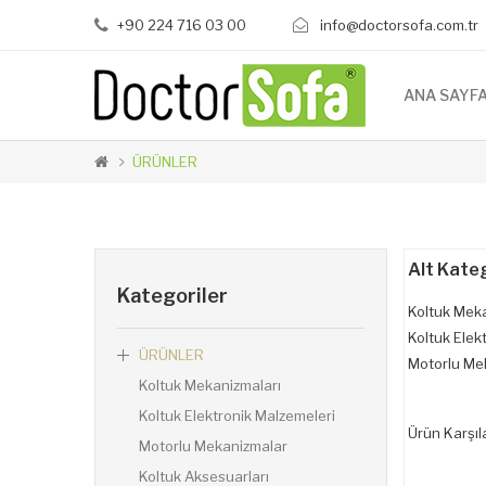
+90 224 716 03 00
info@doctorsofa.com.tr
ANA SAYF
ÜRÜNLER
Alt Kateg
Kategoriler
Koltuk Mek
Koltuk Elek
ÜRÜNLER
Motorlu Me
Koltuk Mekanizmaları
Koltuk Elektronik Malzemeleri
Ürün Karşıla
Motorlu Mekanizmalar
Koltuk Aksesuarları