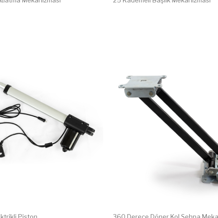
 Atlatma Mekanizması
25 Kademeli Başlık Mekanizması
trikli Piston
360 Derece Döner Kol Sehpa Meka