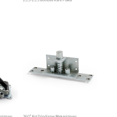
25,5-25,5 Bombeli Kare Plaka
nizması
360° Kol Döndürme Mekanizması