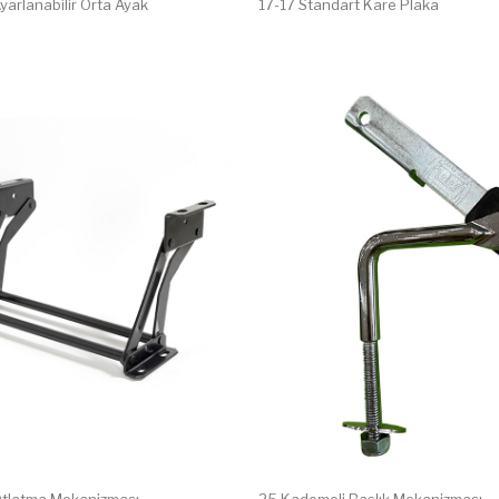
arlanabilir Orta Ayak
17-17 Standart Kare Plaka